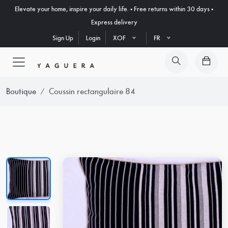
Elevate your home, inspire your daily life. • Free returns within 30 days •
Express delivery
Sign Up
Login
XOF
FR
Boutique
Coussin rectangulaire 84