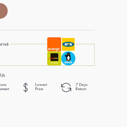
risé
 Us
cure
Lowest
7 Days
yment
Price
Return