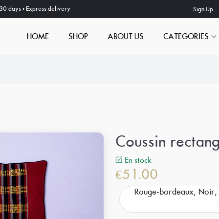
n 30 days • Express delivery
Sign Up
HOME
SHOP
ABOUT US
CATEGORIES
Coussin rectan
En stock
€51.00
Rouge-bordeaux, Noir,