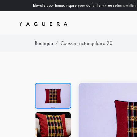
Elevate your home, inspire your daily life. • Free returns withi
Boutique
Coussin rectangulaire 20