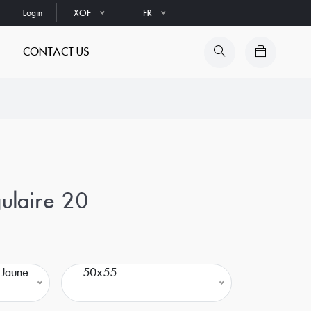
Login
XOF
FR
CONTACT US
gulaire 20
 Jaune
50x55