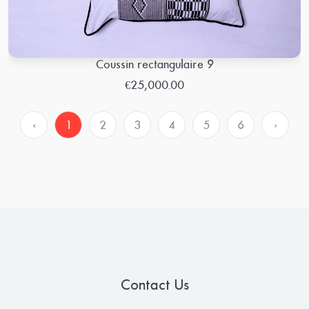
Coussin rectangulaire 9
€25,000.00
‹
1
2
3
4
5
6
›
Contact Us