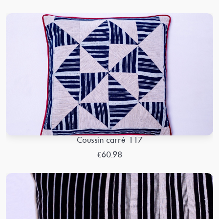
Coussin carré 117
€60.98