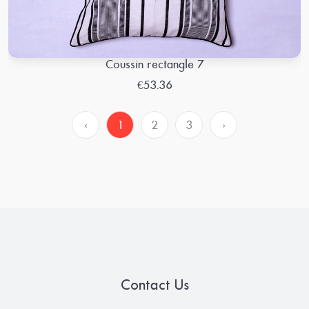
Coussin rectangle 7
€53.36
‹
1
2
3
›
Contact Us